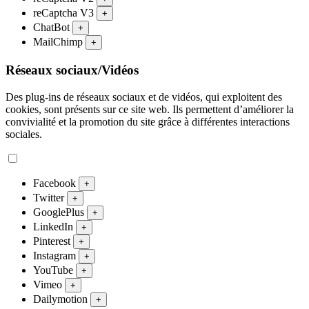
reCaptcha V3
+
ChatBot
+
MailChimp
+
Réseaux sociaux/Vidéos
Des plug-ins de réseaux sociaux et de vidéos, qui exploitent des
cookies, sont présents sur ce site web. Ils permettent d’améliorer la
convivialité et la promotion du site grâce à différentes interactions
sociales.
Facebook
+
Twitter
+
GooglePlus
+
LinkedIn
+
Pinterest
+
Instagram
+
YouTube
+
Vimeo
+
Dailymotion
+