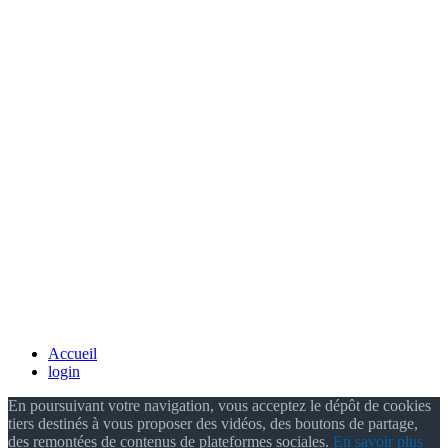
Accueil
login
En poursuivant votre navigation, vous acceptez le dépôt de cookies
tiers destinés à vous proposer des vidéos, des boutons de partage,
des remontées de contenus de plateformes sociales.
En savoir plus