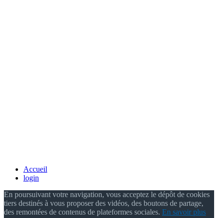
Accueil
login
En poursuivant votre navigation, vous acceptez le dépôt de cookies
tiers destinés à vous proposer des vidéos, des boutons de partage,
des remontées de contenus de plateformes sociales.
En savoir plus