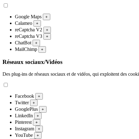
Google Maps
+
Calameo
+
reCaptcha V2
+
reCaptcha V3
+
ChatBot
+
MailChimp
+
Réseaux sociaux/Vidéos
Des plug-ins de réseaux sociaux et de vidéos, qui exploitent des cookies
Facebook
+
Twitter
+
GooglePlus
+
LinkedIn
+
Pinterest
+
Instagram
+
YouTube
+