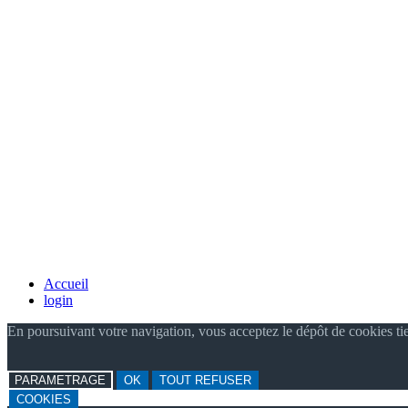
Accueil
login
En poursuivant votre navigation, vous acceptez le dépôt de cookies ti
PARAMETRAGE
OK
TOUT REFUSER
COOKIES